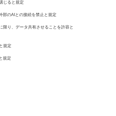
講じると規定
外部のAIとの接続を禁止と規定
に限り、データ共有させることを許容と
と規定
と規定