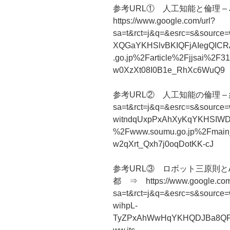
参考URL① 人工知能と倫理 – J
https://www.google.com/url?
sa=t&rct=j&q=&esrc=s&sour
XQGaYKHSlvBKIQFjAIegQICRA
.go.jp%2Farticle%2Fjjsai%2
w0XzXt08I0B1e_RhXc6WuQ9
参考URL② 人工知能の倫理 – 総務省 
sa=t&rct=j&q=&esrc=s&sourc
witndqUxpPxAhXyKqYKHSIWD
%2Fwww.soumu.go.jp%2Fmain
w2qXrt_Qxh7j0oqDotKK-cJ
参考URL③ ロボット三原則とAI
都 ⇒ https://www.google.com
sa=t&rct=j&q=&esrc=s&sourc
wihpL-
TyZPxAhWwHqYKHQDJBa8QFj