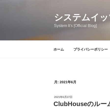
コ
ン
テ
システムイッ
ン
System It's [Official Blog]
ツ
へ
ス
キ
ホーム
プライバシーポリシー
ッ
プ
月:
2021年6月
投
2021年6月27日
稿
ClubHouseの
日: