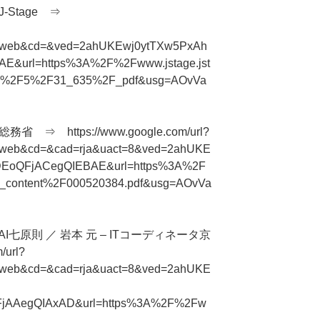
-Stage ⇒
ce=web&cd=&ved=2ahUKEwj0ytTXw5PxAh
E&url=https%3A%2F%2Fwww.jstage.jst
F31%2F5%2F31_635%2F_pdf&usg=AOvVa
⇒ https://www.google.com/url?
e=web&cd=&cad=rja&uact=8&ved=2ahUKE
EoQFjACegQIEBAE&url=https%3A%2F
_content%2F000520384.pdf&usg=AOvVa
七原則 ／ 岩本 元 – ITコーディネータ京
/url?
e=web&cd=&cad=rja&uact=8&ved=2ahUKE
AAegQIAxAD&url=https%3A%2F%2Fw