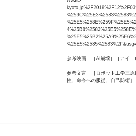
ww.itc-
kyoto.jp%2F2018%2F12%2F
%259C%25E3%2583%2583%2
%25E5%258E%259F%25E5%2
4%25B8%2583%25E5%258E%
%25E5%25B2%25A9%25E6%2
%25E5%2585%2583%2F&usg=
参考映画 ［AI崩壊］［アイ
参考文言 ［ロボット工学三原
性、命令への服従、自己防衛］