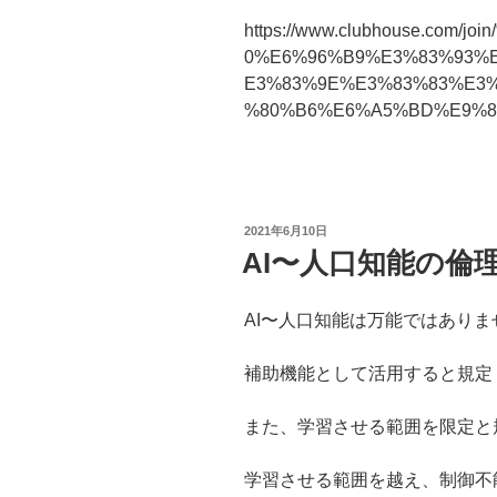
https://www.clubhouse.co
0%E6%96%B9%E3%83%93%
E3%83%9E%E3%83%83%E3
%80%B6%E6%A5%BD%E9%83%
投
2021年6月10日
稿
AI〜人口知能の倫
日:
AI〜人口知能は万能ではありま
補助機能として活用すると規定
また、学習させる範囲を限定と
学習させる範囲を越え、制御不