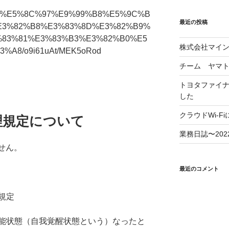
m/join/%E5%8C%97%E9%99%B8%E5%9C%B
最近の投稿
E3%82%B8%E3%83%8D%E3%82%B9%
%83%81%E3%83%B3%E3%82%B0%E5
株式会社マイ
A8/o9i61uAt/MEK5oRod
チーム ヤマ
トヨタファイ
した
クラウドWi-F
理規定について
業務日誌〜2022/
せん。
最近のコメント
規定
能状態（自我覚醒状態という）なったと