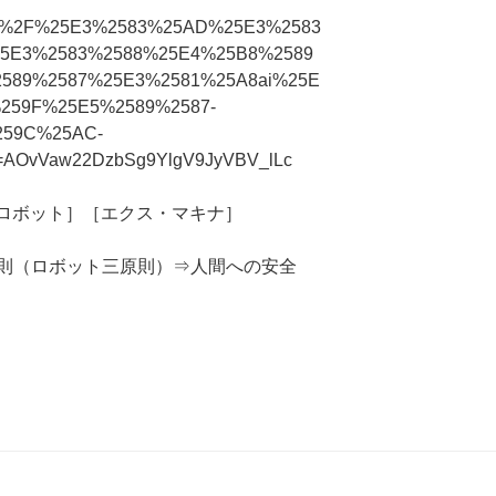
03%2F%25E3%2583%25AD%25E3%2583
5E3%2583%2588%25E4%25B8%2589
589%2587%25E3%2581%25A8ai%25E
259F%25E5%2589%2587-
59C%25AC-
AOvVaw22DzbSg9YlgV9JyVBV_lLc
，ロボット］［エクス・マキナ］
則（ロボット三原則）⇒人間への安全