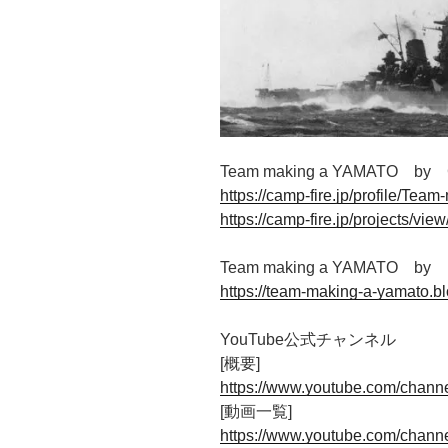
Team making a YAMATO by
https://camp-fire.jp/profile/T
https://camp-fire.jp/projects/vi
Team making a YAMATO by 
https://team-making-a-yamato.b
YouTube公式チャンネル
[概要]
https://www.youtube.com/cha
[動画一覧]
https://www.youtube.com/cha