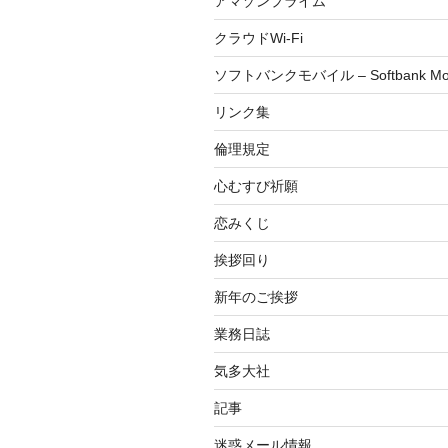
アマゾンプライム
クラウドWi-Fi
ソフトバンクモバイル – Softbank Mob
リンク集
倫理規定
心むすび祈願
恋みくじ
挨拶回り
新年のご挨拶
業務日誌
気多大社
記事
迷惑メール情報