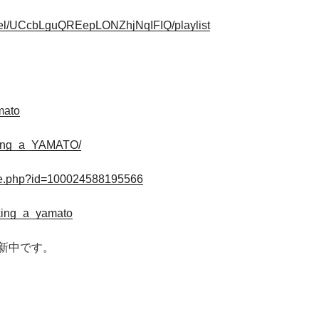
nel/UCcbLguQREepLONZhjNqIFIQ/playlist
mato
king_a_YAMATO/
ile.php?id=100024588195566
king_a_yamato
新中です。