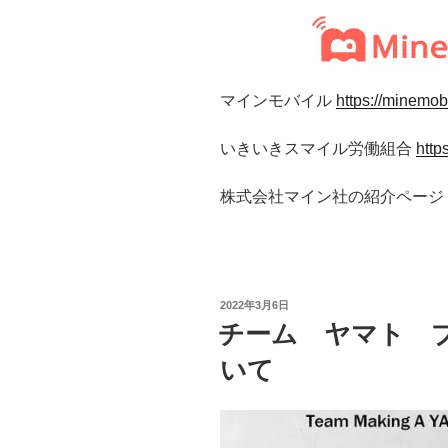
マインモバイル
https://minemobi
いきいきスマイル労働組合
https
株式会社マイン社の紹介ページ
投
2022年3月6日
稿
チーム ヤマト 
日:
いて