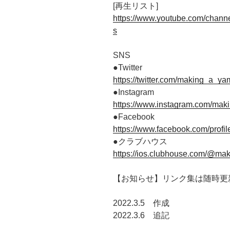
[再生リスト]
https://www.youtube.com/chan
s
SNS
●Twitter
https://twitter.com/making_a_ya
●Instagram
https://www.instagram.com/ma
●Facebook
https://www.facebook.com/prof
●クラブハウス
https://ios.clubhouse.com/@ma
【お知らせ】リンク集は随時更
2022.3.5 作成
2022.3.6 追記