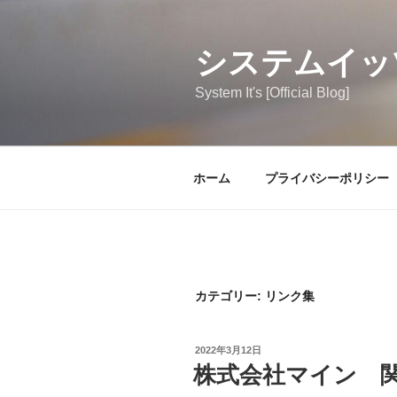
コ
ン
テ
システムイッ
ン
System It's [Official Blog]
ツ
へ
ス
キ
ホーム
プライバシーポリシー
ッ
プ
カテゴリー:
リンク集
投
2022年3月12日
稿
株式会社マイン 
日: