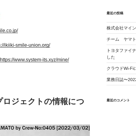
最近の投稿
株式会社マイ
le.co.jp/
チーム ヤマ
://ikiiki-smile-union.org/
トヨタファイ
した
https://www.system-its.xyz/mine/
クラウドWi-F
業務日誌〜2022/
プロジェクトの情報につ
最近のコメント