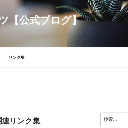
ツ【公式ブログ】
リンク集
検
関連リンク集
索: