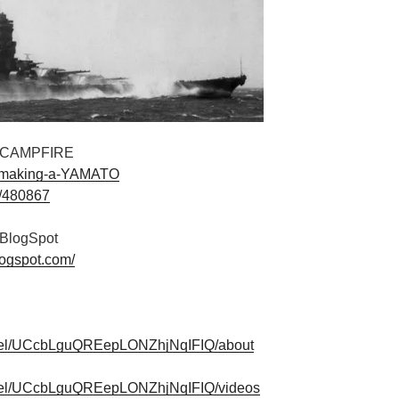
 CAMPFIRE
eam-making-a-YAMATO
ew/480867
BlogSpot
logspot.com/
nnel/UCcbLguQREepLONZhjNqIFIQ/about
nnel/UCcbLguQREepLONZhjNqIFIQ/videos