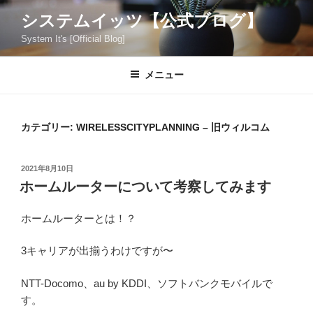
コ
システムイッツ【公式ブログ】
ン
System It's [Official Blog]
テ
ン
ツ
メニュー
へ
ス
キ
カテゴリー:
WIRELESSCITYPLANNING – 旧ウィルコム
ッ
プ
投
2021年8月10日
稿
ホームルーターについて考察してみます
日:
ホームルーターとは！？
3キャリアが出揃うわけですが〜
NTT-Docomo、au by KDDI、ソフトバンクモバイルで
す。