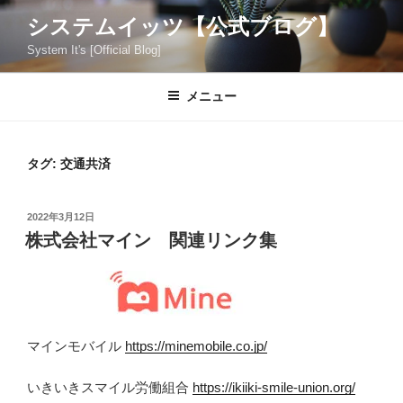
コ
システムイッツ【公式ブログ】
ン
System It's [Official Blog]
テ
ン
ツ
メニュー
へ
ス
キ
タグ:
交通共済
ッ
プ
投
2022年3月12日
稿
株式会社マイン 関連リンク集
日:
マインモバイル
https://minemobile.co.jp/
いきいきスマイル労働組合
https://ikiiki-smile-union.org/