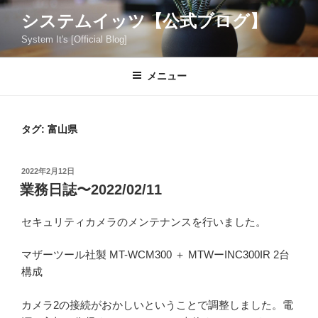
コ
システムイッツ【公式ブログ】
ン
System It's [Official Blog]
テ
ン
ツ
メニュー
へ
ス
キ
タグ:
富山県
ッ
プ
投
2022年2月12日
稿
業務日誌〜2022/02/11
日:
セキュリティカメラのメンテナンスを行いました。
マザーツール社製 MT-WCM300 ＋ MTWーINC300IR 2台
構成
カメラ2の接続がおかしいということで調整しました。電