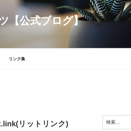
ツ【公式ブログ】
リンク集
検
 lit.link(リットリンク)
索: