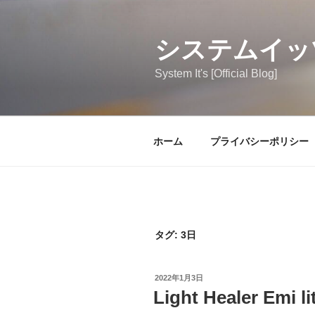
コ
ン
テ
システムイッ
ン
System It's [Official Blog]
ツ
へ
ス
キ
ホーム
プライバシーポリシー
ッ
プ
タグ:
3日
投
2022年1月3日
稿
Light Healer Emi
日: