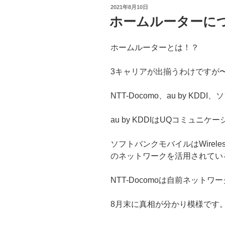
投
2021年8月10日
稿
ホームルーターに
日:
ホームルーターとは！？
3キャリアが出揃うわけですが
NTT-Docomo、au by KD
au by KDDIはUQコミュ
ソフトバンクモバイルはWireless 
のネットワークを活用されてい
NTT-Docomoは自前ネットワ
8月末に真相が分かり模様です