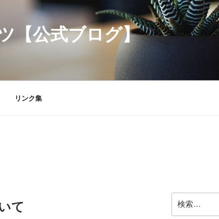
ツ【公式ブログ】
リンク集
検
ついて
索: