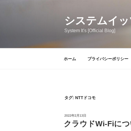
コ
ン
テ
システムイッ
ン
System It's [Official Blog]
ツ
へ
ス
キ
ホーム
プライバシーポリシー
ッ
プ
タグ:
NTTドコモ
投
2022年2月13日
稿
クラウドWi-Fiに
日: