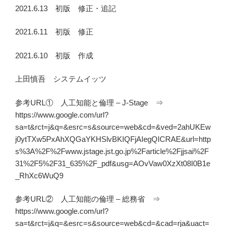
2021.6.13 初版 修正・追記
2021.6.11 初版 修正
2021.6.10 初版 作成
上田慎吾 システムイッツ
参考URL① 人工知能と倫理 – J-Stage ⇒
https://www.google.com/url?
sa=t&rct=j&q=&esrc=s&source=web&cd=&ved=2ahUKEw
j0ytTXw5PxAhXQGaYKHSlvBKIQFjAIegQICRAE&url=http
s%3A%2F%2Fwww.jstage.jst.go.jp%2Farticle%2Fjjsai%2F
31%2F5%2F31_635%2F_pdf&usg=AOvVaw0XzXt08I0B1e
_RhXc6WuQ9
参考URL② 人工知能の倫理 – 総務省 ⇒
https://www.google.com/url?
sa=t&rct=j&q=&esrc=s&source=web&cd=&cad=rja&uact=