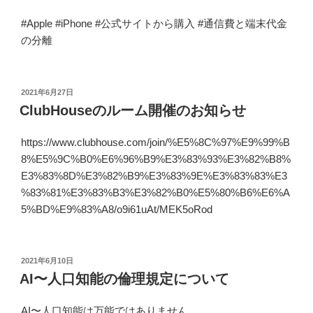
#Apple #iPhone #公式サイトから購入 #通信費と端末代金
の分離
投
2021年6月27日
稿
ClubHouseのルーム開催のお知らせ
日:
https://www.clubhouse.com/join/%E5%8C%97%E9%99%B
8%E5%9C%B0%E6%96%B9%E3%83%93%E3%82%B8%
E3%83%8D%E3%82%B9%E3%83%9E%E3%83%83%E3
%83%81%E3%83%B3%E3%82%B0%E5%80%B6%E6%A
5%BD%E9%83%A8/o9i61uAt/MEK5oRod
投
2021年6月10日
稿
AI〜人口知能の倫理規定について
日:
AI〜人口知能は万能ではありません。