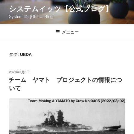
コ
システムイッツ【公式ブログ】
ン
System It's [Official Blog]
テ
ン
ツ
メニュー
へ
ス
キ
タグ:
UEDA
ッ
プ
投
2022年3月6日
稿
チーム ヤマト プロジェクトの情報につ
日:
いて