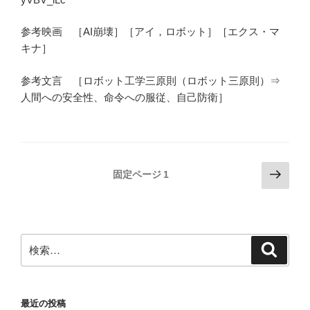
参考映画 ［AI崩壊］［アイ，ロボット］［エクス・マ
キナ］
参考文言 ［ロボット工学三原則（ロボット三原則）⇒
人間への安全性、命令への服従、自己防衛］
投
次
固定ページ
1
の
稿
ペ
の
ー
ペ
ジ
検
検
ー
索
索:
ジ
送
最近の投稿
り