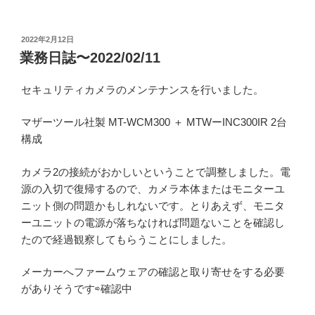
投
2022年2月12日
稿
業務日誌〜2022/02/11
日:
セキュリティカメラのメンテナンスを行いました。
マザーツール社製 MT-WCM300 ＋ MTWーINC300IR 2台
構成
カメラ2の接続がおかしいということで調整しました。電
源の入切で復帰するので、カメラ本体またはモニターユ
ニット側の問題かもしれないです。とりあえず、モニタ
ーユニットの電源が落ちなければ問題ないことを確認し
たので経過観察してもらうことにしました。
メーカーへファームウェアの確認と取り寄せをする必要
がありそうです⇨確認中