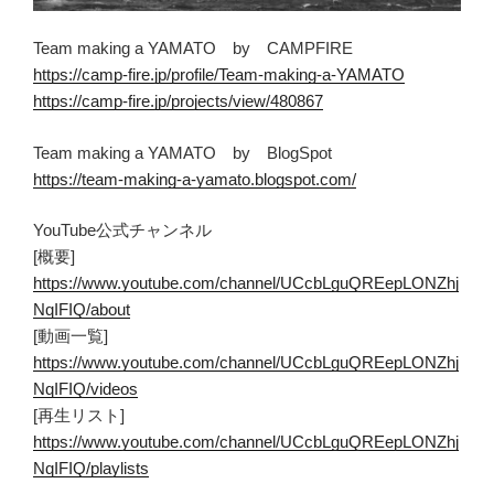
Team making a YAMATO by CAMPFIRE
https://camp-fire.jp/profile/Team-making-a-YAMATO
https://camp-fire.jp/projects/view/480867
Team making a YAMATO by BlogSpot
https://team-making-a-yamato.blogspot.com/
YouTube公式チャンネル
[概要]
https://www.youtube.com/channel/UCcbLguQREepLONZhj
NqIFIQ/about
[動画一覧]
https://www.youtube.com/channel/UCcbLguQREepLONZhj
NqIFIQ/videos
[再生リスト]
https://www.youtube.com/channel/UCcbLguQREepLONZhj
NqIFIQ/playlists