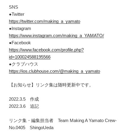
SNS
●Twitter
https://twitter.com/making_a_yamato
●Instagram
https://www.instagram.com/making_a_YAMATO/
●Facebook
https://www.facebook.com/profile.php?
id=100024588195566
●クラブハウス
https://ios.clubhouse.com/@making_a_yamato
【お知らせ】リンク集は随時更新中です。
2022.3.5 作成
2022.3.6 追記
リンク集・編集担当者 Team Making A Yamato Crew-
No.0405 ShingoUeda