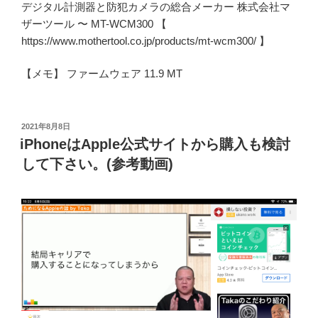
デジタル計測器と防犯カメラの総合メーカー 株式会社マ
ザーツール 〜 MT-WCM300 【
https://www.mothertool.co.jp/products/mt-wcm300/ 】
【メモ】 ファームウェア 11.9 MT
投
2021年8月8日
稿
iPhoneはApple公式サイトから購入も検討
日:
して下さい。(参考動画)