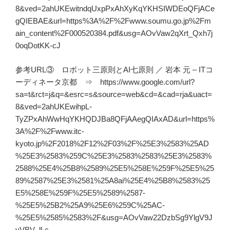
8&ved=2ahUKEwitndqUxpPxAhXyKqYKHSIWDEoQFjACe
gQIEBAE&url=https%3A%2F%2Fwww.soumu.go.jp%2Fm
ain_content%2F000520384.pdf&usg=AOvVaw2qXrt_Qxh7j
0oqDotKK-cJ
参考URL③ ロボット三原則とAI七原則 ／ 岩本 元 – ITコ
ーディネータ京都 ⇒ https://www.google.com/url?
sa=t&rct=j&q=&esrc=s&source=web&cd=&cad=rja&uact=
8&ved=2ahUKEwihpL-
TyZPxAhWwHqYKHQDJBa8QFjAAegQIAxAD&url=https%
3A%2F%2Fwww.itc-
kyoto.jp%2F2018%2F12%2F03%2F%25E3%2583%25AD
%25E3%2583%259C%25E3%2583%2583%25E3%2583%
2588%25E4%25B8%2589%25E5%258E%259F%25E5%25
89%2587%25E3%2581%25A8ai%25E4%25B8%2583%25
E5%258E%259F%25E5%2589%2587-
%25E5%25B2%25A9%25E6%259C%25AC-
%25E5%2585%2583%2F&usg=AOvVaw22DzbSg9YlgV9J
yVBV_lLc