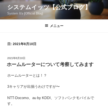
コ
システムイッツ【公式ブログ】
ン
System It's [Official Blog]
テ
ン
ツ
メニュー
へ
ス
キ
日:
2021年8月10日
ッ
プ
投
2021年8月10日
稿
ホームルーターについて考察してみます
日:
ホームルーターとは！？
3キャリアが出揃うわけですが〜
NTT-Docomo、au by KDDI、ソフトバンクモバイルで
す。