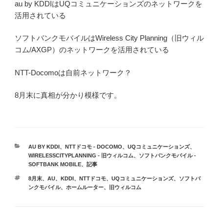
au by KDDIはUQコミュニケーションズのネットワークを
活用されている
ソフトバンクモバイルはWireless City Planning（旧ウィル
コム/AXGP）のネットワークを活用されている
NTT-Docomoは自前ネットワーク？
8月末に真相が分かり模様です。
カ
AU BY KDDI
、
NTTドコモ - DOCOMO
、
UQコミュニケーションズ
、
テ
WIRELESSCITYPLANNING - 旧ウィルコム
、
ソフトバンクモバイル -
ゴ
SOFTBANK MOBILE
、
記事
リ
タ
8月末
、
AU
、
KDDI
、
NTTドコモ
、
UQコミュニケーションズ
、
ソフトバ
ー
グ
ンクモバイル
、
ホームルーター
、
旧ウィルコム