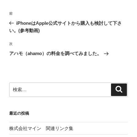
投
前
前
稿
の
iPhoneはApple公式サイトから購入も検討して下さ
ナ
投
い。(参考動画)
ビ
稿
ゲ
次
次
の
ー
アハモ（ahamo）の料金を調べてみました。
投
シ
稿
ョ
ン
検
検
索
索:
最近の投稿
株式会社マイン 関連リンク集