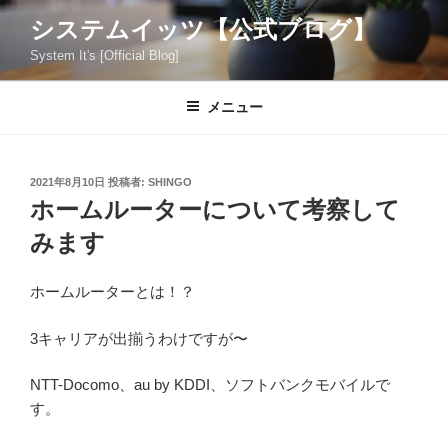
コ
システムイッツ【公式ブログ】
ン
System It's [Official Blog]
テ
ン
ツ
メニュー
へ
ス
キ
投
2021年8月10日
投稿者:
SHINGO
稿
ッ
ホームルーターについて考察して
日:
プ
みます
ホームルーターとは！？
3キャリアが出揃うわけですが〜
NTT-Docomo、au by KDDI、ソフトバンクモバイルで
す。