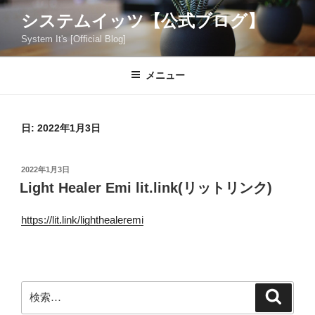
コ
システムイッツ【公式ブログ】
ン
System It's [Official Blog]
テ
ン
ツ
メニュー
へ
ス
キ
日:
2022年1月3日
ッ
プ
投
2022年1月3日
稿
Light Healer Emi lit.link(リットリンク)
日:
https://lit.link/lighthealeremi
検
検
索
索: