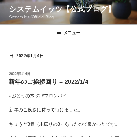
コ
システムイッツ【公式ブログ】
ン
System It's [Official Blog]
テ
ン
ツ
メニュー
へ
ス
キ
日:
2022年1月4日
ッ
プ
投
2022年1月4日
稿
新年のご挨拶回り – 2022/1/4
日:
#ぶどうの木 の #マロンパイ
新年のご挨拶に持って行けました。
ちょうど8個（末広りの8）あったので良かったです。